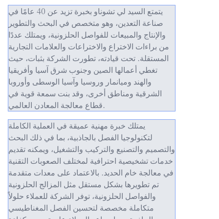
يتمتع السيد لي تشوناو بخبرة تزيد عن 40 عامًا في
صناعة التعدين، وهو متخصص في البحث والتطوير
والإنتاج والمبيعات للفواصل الحلزونية، ويمتلك عددًا
من براءات الاختراع والاختراعات والعلامات التجارية
المستقلة. تحت قيادته، تطورت الشركة بثبات، حيث
تغطي أعمالها الصين وجنوب شرق آسيا وأفريقيا
والهند وميانمار وروسيا وآسيا الوسطى وأوروبا
الشرقية ومناطق أخرى، وقد بنت سمعة قوية في
قطاع معالجة المعادن العالمي.
يمتلك خبرة مهنية عميقة في العملية الكاملة
لتكنولوجيا الفصل بالجاذبية، بما في ذلك البحث
والتصميم والتصنيع والتركيب والتشغيل، ويمكنه تقديم
خدمات تشخيصية احترافية لمختلف الصعوبات التقنية
في معالجة خام الحديد. بالاعتماد على معدات متقدمة
تم تطويرها بشكل مستقل مثل المزالج الحلزونية
والفواصل الحلزونية، توفر الشركة للعملاء حلولاً
متكاملة مخصصة لتحسين الفصل المغناطيسي