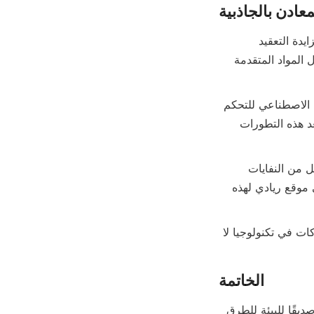
يكمن مستقبل معالجة المعادن بالجاذبية في الابتكار المستمر لمعالجة أجسام الخامات المتزايدة التعقيد 
والمعايير البيئية الصارمة. تواصل Alicoco Mineral Technology الاستثمار في البحث حول المواد المتقدمة 
تشمل الاتجاهات الناشئة دمج الفصل بالجاذبية مع الفرز المستند إلى المستشعرات، والذكاء الاصطناعي للتحكم 
في العمليات، وتطوير معدات مدمجة ووحداتية مناسبة لعمليات التعدين الصغيرة والنائية. تعد هذه التطورات 
علاوة على ذلك، فإن التركيز على الحلول الصديقة للبيئة سيؤدي إلى تبني تقنيات أنظف تقلل من النفايات 
وتمكّن ممارسات الاقتصاد الدائري داخل قطاع التعدين. يضع التزام Alicoco بالاستدامة في موقع ريادي لهذه 
من خلال اختيار حلول معالجة المعادن بالجاذبية الصديقة للبيئة من Alicoco، تستثمر الشركات في تكنولوجيا لا 
يمثل المعالجة المعدنية بالجاذبية مكونًا حيويًا لاستعادة المعادن المستدامة، حيث يقدم بديلاً صديقًا للبيئة للطرق 