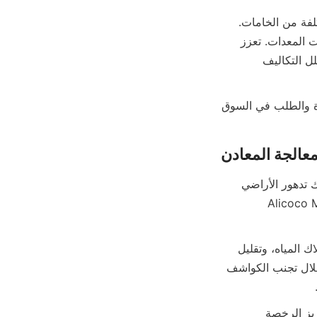
علاوة على ذلك، تتمتع طرق الجاذبية بفائدة كونها انتقائية للغاية وقابلة للتكيف مع أنواع مختلفة من الخامات. 
يمكن تحسين معدلات الاستخلاص عن طريق تعديل معدلات التدفق، وكثافة التغذية، وتكوينات المعدات. تعزز 
تصميمات المزالق الحلزونية الحاصلة على براءة اختراع من Alicoco كفاءة الاستخلاص وتقلل التكاليف 
بشكل عام، يوفر معالجة المعادن بالجاذبية بديلاً مستدامًا يتماشى مع اللوائح البيئية المتزايدة والطلب في السوق 
لطالما خضعت صناعات التعدين ومعالجة المعادن للتدقيق بسبب بصمتها البيئية، بما في ذلك تدهور الأراضي 
ك للطاقة. استجابة لذلك، تقوم شركات مثل Alicoco Mineral 
تتضمن الاستدامة البيئية في معالجة المعادن تقليل استخدام المواد الكيميائية، وخفض استهلاك المياه، وتقليل 
نفايات المخلفات، وتحسين كفاءة الطاقة. يعزز الفصل بالجاذبية بطبيعته هذه الأهداف من خلال تجنب الكواشف 
كما أن تبني التقنيات الصديقة للبيئة يفيد الشركات من خلال ضمان الامتثال التنظيمي، وتعزيز الرخصة 