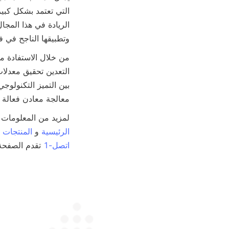
وتطبيقها الناجح في 

معالجة معادن فعالة و

لمزيد من المعلومات حول مجموعة منتجات Alicoco وا
الرئيسية
 و 
المنتجات


اتصل-1
 تقدم الصفح
