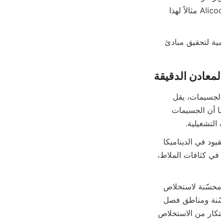
الاجتماعية للعمل، وتحسين فعالية التكلفة من خلال تحسين استعادة الموارد. تقدم حلول Alicoco مثالاً لهذا 
مثل هذا الالتزام بالاستدامة لا يحمي النظم البيئية فحسب، بل يتماشى أيضًا مع الجهود العالمية لتحقيق مبادئ 
يمثل فصل المعادن الدقيقة تحديات كبيرة في معالجة المعادن بالجاذبية. مع انخفاض حجم الجسيمات، يقل 
الفرق في سرعة الاستقرار بين المعادن القيمة والشوائب، مما يجعل الفصل أقل كفاءة. كما أن الجسيمات 
التشغيلية.
غالبًا ما تواجه معدات الفصل بالجاذبية التقليدية صعوبة مع هذه الجسيمات الدقيقة بسبب القيود في الديناميكا 
المائية وخصائص الاستقرار. بالإضافة إلى ذلك، يتطلب معالجة المعادن الدقيقة تحكمًا دقيقًا في كثافات الملاط، 
تعالج Alicoco Mineral Technology هذه التحديات من خلال ابتكار أجهزة تركيز حلزونية محسّنة لاستخلاص 
المعادن ذات الحبيبات الدقيقة. تتميز تصميماتهم الحلزونية المتقدمة بديناميكيات سائلة محسّنة ومناطق فصل 
متعددة المراحل تعمل على تحسين طبقات الجسيمات وتقليل فقدان المعادن. يمكّن هذا الابتكار من الاستخلاص 