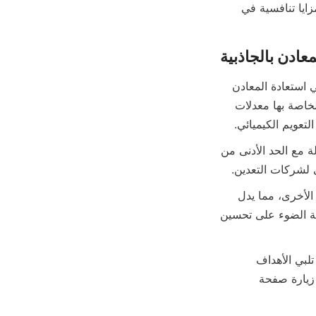
من خلال الجمع بين التطورات التكنولوجية والمبادئ الصديقة للبيئة، تقدم أليكوكو لعملائها مزايا تنافسية في 
عبر مختلف الصناعات، أظهرت حلول معالجة المعادن بالجاذبية من أليكوكو نتائج متميزة في استعادة المعادن 
والاستدامة. على سبيل المثال، في عمليات تعدين الذهب، حققت أجهزة التركيز الحلزونية الخاصة بها معدلات 
في مشاريع معالجة خام الهيماتيت، مكنت معدات أليكوكو من تركيز خام الحديد بتكلفة فعالة مع الحد الأدنى من 
ئي لشركات التعدين.
علاوة على ذلك، أثبتت تقنية Alicoco فعاليتها في استعادة الكوبالت والمعادن غير المعدنية الأخرى، مما يدل 
على تعدد استخداماتها عبر أنواع مختلفة من المعادن. تسلط دراسات الحالة الخاصة بالشركة الضوء على تحسين 
تؤكد هذه التطبيقات الناجحة ريادة Alicoco في تقديم حلول معالجة المعادن بالجاذبية التي تلبي الأهداف 
زيارة صفحة 