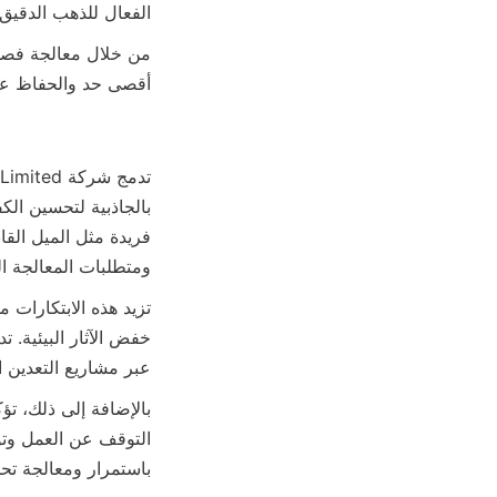
الفعال للذهب الدقيق

أقصى حد والحفاظ على

ومتطلبات المعالجة ا

عبر مشاريع التعدين ا

باستمرار ومعالجة تح
