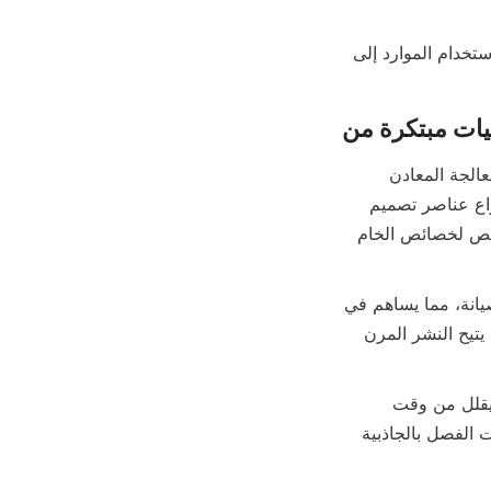
من خلال معالجة فصل المعادن الدقيق بفعالية، تمكّن Alicoco عمليات التعدين من زيادة استخدام الموارد إلى 
تدمج شركة Alicoco Mineral Technology Co., Limited أحدث الابتكارات في معدات معالجة المعادن 
بالجاذبية لتحسين الكفاءة والاستدامة. تتضمن أجهزة تركيز اللوالب الحاصلة على براءة اختراع عناصر تصميم 
فريدة مثل الميل القابل للتعديل، وهياكل تعزيز التموج، والبناء المعياري، مما يسمح بالتخصيص لخصائص الخام 
تزيد هذه الابتكارات من معدلات الاستخلاص، وتقلل من استهلاك المياه والطاقة، وتبسّط الصيانة، مما يساهم في 
خفض الآثار البيئية. تدعم معدات Alicoco كلاً من أوضاع المعالجة الدفعية والمستمرة، مما يتيح النشر المرن 
بالإضافة إلى ذلك، تؤكد Alicoco على مراقبة جودة المنتج، مما يضمن المتانة والأداء الذي يقلل من وقت 
التوقف عن العمل وتوليد النفايات. تستثمر الشركة أيضًا في البحث والتطوير لتعزيز منهجيات الفصل بالجاذبية 