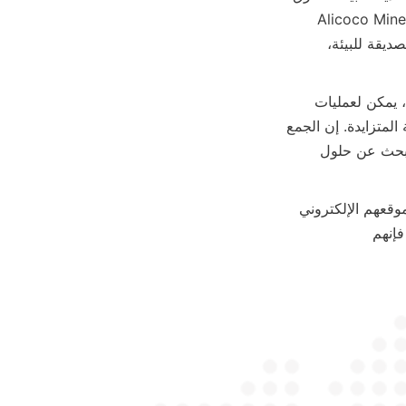
التي تعتمد بشكل كبير على المواد الكيميائية. تجسد شركة Alicoco Mineral Technology Co., Limited 
الريادة في هذا المجال من خلال تقنياتها المبتكرة للفصل بالجاذبية، والتزامها بالممارسات الصديقة للبيئة، 
من خلال الاستفادة من أجهزة التركيز الحلزونية المتقدمة والحلول المستدامة من Alicoco، يمكن لعمليات 
التعدين تحقيق معدلات استخلاص أعلى، وتقليل التأثير البيئي، والامتثال للمتطلبات التنظيمية المتزايدة. إن الجمع 
بين التميز التكنولوجي والمسؤولية البيئية يجعل Alicoco شريكًا موثوقًا به للشركات التي تبحث عن حلول 
إنهم