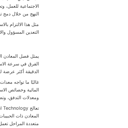
النهج من خلال دمج تق

التعدين المسؤول والا

الدقيقة أكثر عرضة ل

ومعدلات التدفق، وت
