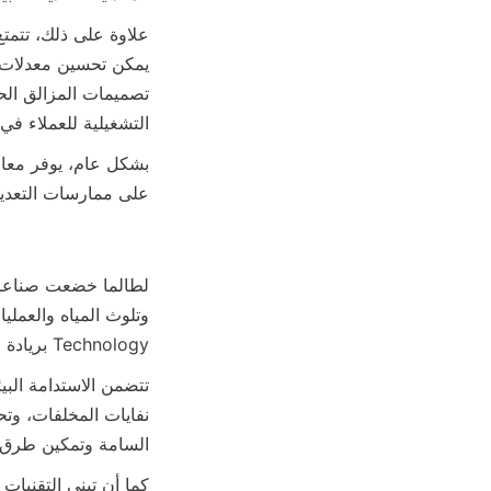
التشغيلية للعملاء في 

على ممارسات التعدي

Technology بريادة حلول مستدامة بيئيًا تقلل الضرر وتعزز الحفاظ على الموارد.

السامة وتمكين طرق ا
