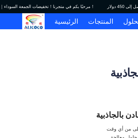
مرحبًا بكم في متجرنا！تخفيضات الجمعة السوداء｜خصم يصل إلى 450 دولار！
حلول
المنتجات
الرئيسية
جاذبية
في المشهد المتطور لمعالجة المعادن، لم يكن الطلب على التقنيات المستدامة والفعالة أعلى من أي وقت 
مضى. تقف شركة أليكوكو لتكنولوجيا المعادن المحدودة في طليعة الابتكار من خلال تقديم حلول معالجة 