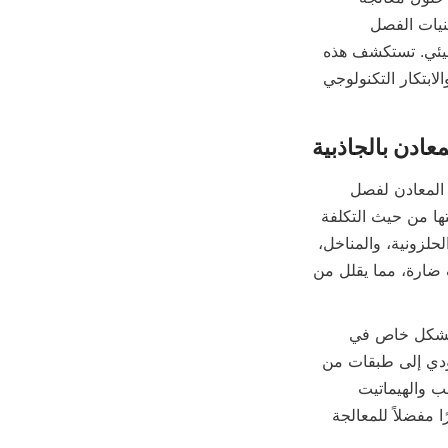
المعادن بالجاذبية الصديقة للبيئة. إن التزامهم بالممارسات الواعية بيئيًا جنبًا إلى جنب مع تقنيات الفصل 
بالجاذبية المتطورة يوفر للصناعات طرقًا فعالة لاستعادة المعادن القيمة مع تقليل التأثير البيئي. تستكشف هذه 
المقالة نهج أليكوكو في معالجة المعادن بالجاذبية، مع التركيز على الممارسات المستدامة والابتكار التكنولوجي 
المعالجة المعدنية بالجاذبية، والمعروفة أيضًا بالفصل بالجاذبية، تستغل الاختلافات في كثافة المعادن لفصل 
المعادن القيمة عن الشوائب. تُستخدم هذه الطريقة على نطاق واسع نظرًا لبساطتها وفعاليتها من حيث التكلفة 
ومزاياها البيئية مقارنة بالعمليات كثيفة الاستخدام للمواد الكيميائية. تقنيات مثل المجمعات الحلزونية، والمناخل، 
والطاولات الهزازة، والمزاريب تستفيد من الجاذبية لتركيز المعادن دون الحاجة إلى كواشف ضارة، مما يقلل من 
تُعد المجمعات الحلزونية، وهي منتج مميز لشركة Alicoco Mineral Technology، فعالة بشكل خاص في 
فصل جزيئات المعادن الخشنة إلى الدقيقة. تخلق هذه الأجهزة تدفقًا حلزونيًا للعجينة، مما يؤدي إلى طبقات من 
الجزيئات حسب الكثافة والحجم، مما يسمح بالاستعادة المستهدفة للمعادن القيمة مثل الذهب والهيماتيت 
والكوبالت. الاستخدام الأدنى للمياه وعدم وجود إضافات كيميائية يجعل الفصل بالجاذبية خيارًا مفضلاً للمعالجة 