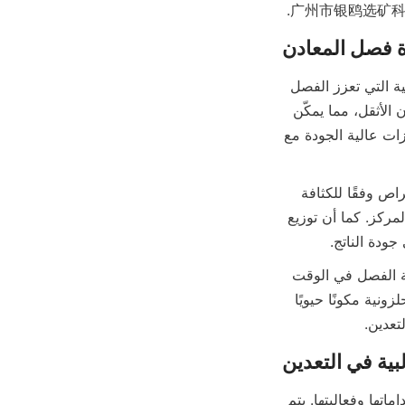
ة فصل المعادن
تعزز القنوات الحلزونية كفاءة فصل المعادن من خلال الاستفادة من المبادئ الهيدروديناميكية التي تعزز الفصل 
الفعال للجزيئات. يخلق مسار التدفق الحلزوني قوى طرد مركزي تسرع من ترسيب المعادن الأثقل، مما يمكّن 
من الفصل الدقيق عن المواد الأخف. تعتبر هذه الآلية الطبيعية للفصل أساسية لتحقيق تركيزات عالية الجودة مع 
علاوة على ذلك، يقلل التصميم من اضطراب الطين والاضطرابات، مما يسمح للجزيئات بالتراص وفقًا للكثافة 
والحجم. يؤدي ذلك إلى تحسين حدة الفصل ويقلل من احتواء المواد غير المرغوب فيها في المركز. كما أن توزيع 
جودة الناتج.
تسمح دمج معدلات التغذية القابلة للتعديل وتvariations في الميل للمشغلين بضبط عملية الفصل في الوقت 
الحقيقي، مما يحسن الاسترداد بناءً على خصائص الخام. معًا، تجعل هذه الميزات القنوات الحلزونية مكونًا حيويًا 
تعدين.
بية في التعدين
تستخدم القنوات الحلزونية على نطاق واسع في مختلف قطاعات التعدين بسبب تعدد استخداماتها وفعاليتها. يتم 