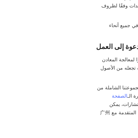
التخصيص المقدمة من 广州市银鸥选矿科技有限公司، مما يضمن تحقيق أقصى أداء للمعدات وفقًا لظروف 
تظهر هذه القصص الناجحة الفوائد الملموسة التي تقدمها قنواتنا الحلزونية لعمليات التعدين في جميع أنحاء 
دعوة إلى العمل
في الختام، يمثل قمع الحلزوني عالي الأداء من 广州市银鸥选矿科技有限公司 حلاً متطورًا لمعالجة المعادن 
بكفاءة واستدامة. إن تصميمه المتقدم، وكفاءة الفصل الفائقة، والمتانة، والجدوى الاقتصادية تجعله من الأصول 
ندعو محترفي التعدين والشركات المهتمة بترقية قدراتها في معالجة المعادن لاستكشاف مجموعتنا الشاملة من 
ة الـ
الصفحة
صفحة. للاستفسارات والاستشارات، يمكن 
الصفحة. استمتع بفوائد تقنية القناة الحلزونية المتقدمة مع 广州