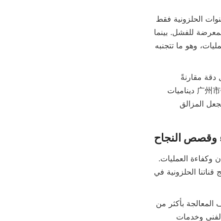
على عكس الطاولات المهتزة التي تتطلب حركة ميكانيكية ومدخلات طاقة كبيرة، تعمل القنوات الحلزونية فقط 
بواسطة الجاذبية، مما يؤدي إلى انخفاض تكاليف التشغيل وعدد أقل من الأجزاء المتحركة المعرضة للفشل. بينما 
تكون الطفو فعالة للجزيئات الدقيقة جداً، إلا أنها تتضمن مواد كيميائية وتحكمًا معقدًا في العمليات، وهو ما تتجنبه 
صناديق الصرف، على الرغم من تشابهها من حيث المبدأ، لديها قدرة إنتاجية أقل وفصل أقل دقة مقارنةً 
بالمزالق الحلزونية. توفر التصاميم الحاصلة على براءة اختراع من 广州市银鸥选矿科技有限公司 ديناميات 
تدفق محسّنة تتفوق على هذه الأجهزة التقليدية في معدلات الاسترداد وجودة التركيز. وهذا يجعل المزالق 
ء وقصص النجاح
تُظهر تعليقات العملاء الذين يستخدمون قنواتنا الحلزونية تحسينات كبيرة في استرداد المعادن وكفاءة العمليات. 
أفادت شركة تعدين الذهب في أفريقيا بزيادة في درجة تركيز الذهب بأكثر من 15% بعد دمج قناتنا الحلزونية في 
في مشروع تعدين القصدير في جنوب شرق آسيا، ساهمت القناة الحلزونية في تقليل تكاليف المعالجة بأكثر من 
20% من خلال خفض استهلاك الطاقة واستخدام المواد الكيميائية. كما يقدّر العملاء الدعم الفني وخدمات 