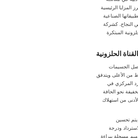
المعادن هي القناة الحلزونية. تستكشف هذه المقالة التكنولوجيا وراء القنوات الحلزونية، وتبرز المزايا الرئيسية 
لقناتنا الحلزونية عالية الأداء، وتناقش كيف تعزز كفاءة فصل المعادن. سنقوم أيضًا بفحص تطبيقاتها الصناعية 
المختلفة في التعدين، ومقارنتها بأساليب الفصل التقليدية، ومشاركة شهادات العملاء وقصص النجاح. كشركة 
رائدة مصنعة مقرها في قوانغتشو، تقدم 广州市银鸥选矿科技有限公司 حلول القنوات الحلزونية المبتكرة 
قناة الحلزونية
تعتبر القنوات الحلزونية أجهزة فصل مدفوعة بالجاذبية تستخدم مبدأ الاستقرار التفاضلي لفصل الجسيمات 
الصلبة بناءً على الكثافة والحجم. تتكون القناة الحلزونية من قناة لولبية يتم فيها تغذية الملاط من الأعلى ويتدفق 
لأسفل تحت تأثير الجاذبية. مع تحرك الملاط لأسفل في القناة الحلزونية، تتسبب القوى الطرد المركزي في 
استقرار الجسيمات المعدنية الأثقل بالقرب من الحافة الداخلية، بينما يتم حمل الجسيمات الخفيفة نحو الحافة 
الخارجية. تؤدي هذه الآلية البسيطة ولكن الفعالة للغاية إلى فصل المعادن بكفاءة مع الحد الأدنى من استهلاك 
يمكن أن يختلف تصميم القنوات الحلزونية اعتمادًا على نوع المعدن ونتائج الفصل المرغوبة. يتم تحسين 
المعلمات الرئيسية مثل ميل الحلزون، وعرض القناة، ومعدل تغذية الملاط بعناية لتعظيم الاسترداد ودرجة 
التركيز. تدمج شركة غوانغتشو يينغ أو تكنولوجيا اختيار المعادن مبادئ هندسية متقدمة وتصاميم مسجلة ببراءة 