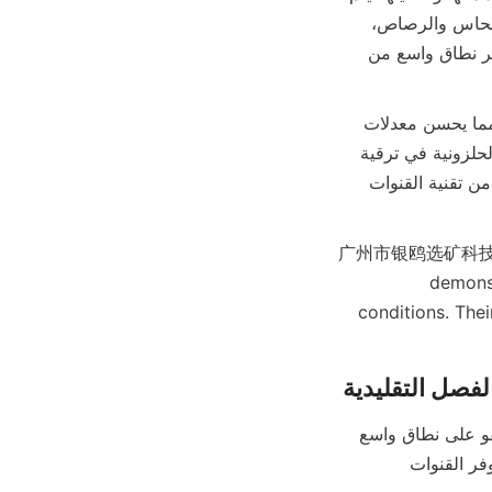
استخدامها عادةً في معالجة المعادن الثمينة مثل الذهب، والمعادن الأساسية بما في ذلك النحاس والرصاص، 
بالإضافة إلى المعادن الصناعية مثل الكوارتز والقصدير. إن قدرتها على فصل الجسيمات عبر نطاق واسع من 
في تعدين الذهب، تساعد القنوات الحلزونية في تركيز جزيئات الذهب الدقيقة من المعلق، مما يحسن معدلات 
الاسترداد في عمليات التعويم أو السيانيد. بالنسبة لخام الحديد والهيماتيت، تساهم القنوات الحلزونية في ترقية 
الخام من خلال إزالة الشوائب وزيادة محتوى الحديد. كما تستفيد تعدين القصدير والتنغستن من تقنية القنوات 
广州市银鸥选矿科技有限公司 ha
demonst
conditions. The
لفصل التقليدية
تُستخدم طرق فصل المعادن التقليدية مثل صناديق السد، والطاولات الاهتزازية، وخلايا الطفو على نطاق واسع 
ولكن غالبًا ما تأتي مع قيود في الكفاءة، والتكلفة، والأثر البيئي. بالمقارنة مع هذه الطرق، توفر القنوات 