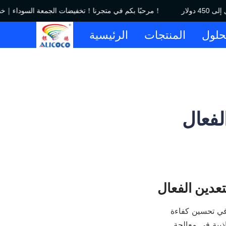
مرحبًا بكم في متجرنا！تخفيضات الجمعة السوداء｜خصم يصل إلى 450 دولار！
حلول
المنتجات
الرئيسية
لفعال
تعدين الفعال
في صناعة التعدين التنافسية اليوم، تلعب تكنولوجيا معالجة المعادن المتقدمة دورًا حاسمًا في تحسين كفاءة 
الاستخراج والفصل. واحدة من أكثر الأجهزة فعالية واستخدامًا على نطاق واسع للفصل بالجاذبية في معالجة 