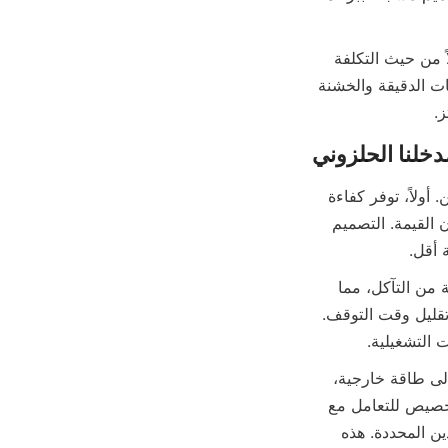
تم تحسين هذه التقنية على مدى عقود لمعالجة تحديات معالجة المعادن، مما يوفر حلاً فعالاً من حيث التكلفة 
مع متطلبات صيانة منخفضة. تعتبر القنوات الحلزونية مناسبة بشكل خاص لمعالجة الجسيمات الدقيقة والخشنة 
.
مدخلنا الحلزوني
تقدم قناتنا الحلزونية عدة مزايا جذابة تجعلها تتفوق على المنافسين في سوق معدات التعدين. أولاً، توفر كفاءة 
فصل عالية مع معدلات استرداد ممتازة، مما يسمح لعمليات التعدين بزيادة استخراج المعادن القيمة. التصميم 
 أقل.
التحمل هو قوة حاسمة أخرى. تم بناء قمعنا الحلزوني من مواد مقاومة للتآكل ومعزز بحماية من التآكل، مما 
يجعله يتحمل بيئات التعدين القاسية والمواد الخام الكاشطة، مما يضمن عمر خدمة طويل وتقليل وقت التوقف. 
 التشغيلية.
كفاءة الطاقة هي فائدة كبيرة، حيث يعمل القمع الحلزوني فقط على الجاذبية دون الحاجة إلى طاقة خارجية، 
مما يقلل من تكاليف التشغيل والأثر البيئي. علاوة على ذلك، فإن قابليته للتكيف تسمح بالتخصيص للتعامل مع 
أنواع المعادن المختلفة وظروف التغذية، مما يوفر حلولاً مرنة مصممة لتلبية احتياجات التعدين المحددة. هذه 