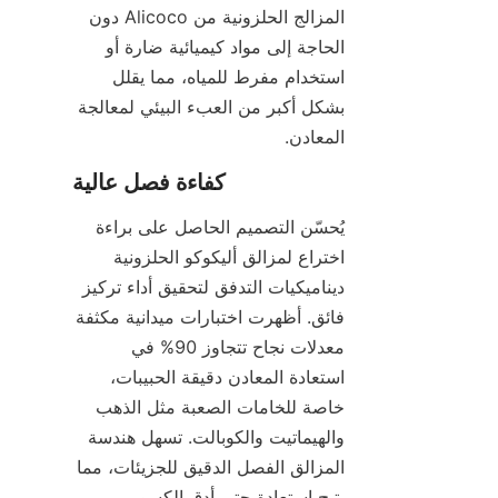
المزالج الحلزونية من Alicoco دون 
الحاجة إلى مواد كيميائية ضارة أو 
استخدام مفرط للمياه، مما يقلل 
بشكل أكبر من العبء البيئي لمعالجة 
المعادن.
يُحسّن التصميم الحاصل على براءة 
اختراع لمزالق أليكوكو الحلزونية 
ديناميكيات التدفق لتحقيق أداء تركيز 
فائق. أظهرت اختبارات ميدانية مكثفة 
معدلات نجاح تتجاوز 90% في 
استعادة المعادن دقيقة الحبيبات، 
خاصة للخامات الصعبة مثل الذهب 
والهيماتيت والكوبالت. تسهل هندسة 
المزالق الفصل الدقيق للجزيئات، مما 
يتيح استعادة حتى أدق الكسور 