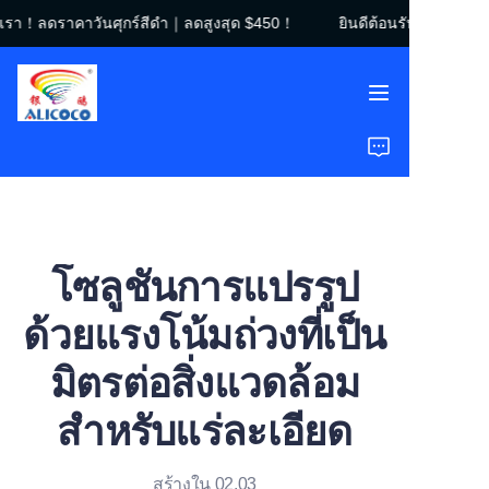
องเรา！ลดราคาวันศุกร์สีดำ｜ลดสูงสุด $450！
ยินดีต้อนรับสู่ร้านขอ
ยินดีต้อนรับสู่ร้านของ
เรา！ลดราคาวันศุกร์สี
ดำ｜ลดสูงสุด $450！
หน้าแรก
สินค้า
โซลูชัน
โซลูชันการแปรรูป
กรณีศึกษา
ด้วยแรงโน้มถ่วงที่เป็น
เกี่ยวกับเรา
มิตรต่อสิ่งแวดล้อม
คำถามที่พบบ่อย
สำหรับแร่ละเอียด
สร้างใน 02.03