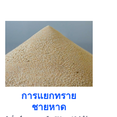
การแยกทราย
ชายหาด