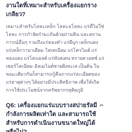
งานใดที่เหมาะสำหรับเครื่องแยกราง
เกลียว?
เหมาะสำหรับโลหะเหล็ก โลหะอโลหะ แร่ที่ไม่ใช่
โลหะ การกำจัดกำมะถันด้วยถ่านหิน และสถาน
การณ์อื่นๆ รวมถึงแร่ทองคำ แร่ดีบุก เหล็กแดง
แร่เหล็กวานาเดียม-ไทเทเนียม แร่โครไมต์ แร่
ทองแดง แร่โคบอลต์ แร่ทังสเตน ทรายควอตซ์ แร่
เซอร์โคเนียม-อิลเมไนต์ชายฝั่งทะเล เป็นต้น ใน
ขณะเดียวกันก็สามารถกู้คืนกากแร่ละเอียดของ
แร่ธาตุต่างๆ ได้อย่างมีประสิทธิภาพ เพื่อให้เกิด
การใช้ประโยชน์จากทรัพยากรทุติยภูมิ
Q6: เครื่องแยกแร่แบบรางสปายรัลมี
กำลังการผลิตเท่าใด และสามารถใช้
สำหรับการดำเนินงานขนาดใหญ่ได้
หรือไม่?