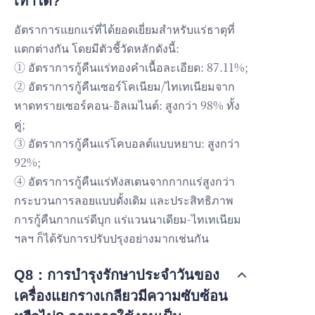
เท่าใด?
อัตราการแยกแร่ที่ได้ยอดเยี่ยมสำหรับแร่ธาตุที่
แตกต่างกัน โดยมีตัวชี้วัดหลักดังนี้:
① อัตราการกู้คืนแร่ทองคำเนื้อละเอียด: 87.11%;
② อัตราการกู้คืนเซอร์โคเนียม/ไทเทเนียมจาก
หาดทรายเซอร์คอน-อิลเมไนต์: สูงกว่า 98% ทั้ง
คู่;
③ อัตราการกู้คืนแร่โคบอลต์แบบหยาบ: สูงกว่า
92%;
④ อัตราการกู้คืนแร่ทังสเตนจากกากแร่สูงกว่า
กระบวนการลอยแบบดั้งเดิม และประสิทธิภาพ
การกู้คืนกากแร่ดีบุก แร่แวนนาเดียม-ไทเทเนียม
ฯลฯ ก็ได้รับการปรับปรุงอย่างมากเช่นกัน
Q8：การบำรุงรักษาประจำวันของ
เครื่องแยกรางเกลียวมีความซับซ้อน