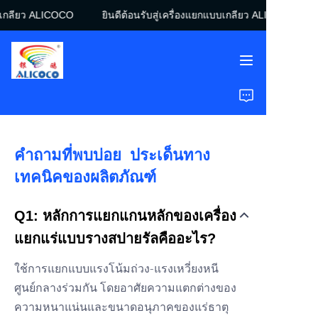
บเกลียว ALICOCO
ยินดีต้อนรับสู่เครื่องแยกแบบเกลียว ALICOCO
ยินดีต้อนรับสู่เครื่องแยก
แบบเกลียว ALICOCO
หน้าแรก
สินค้า
คำถามที่พบบ่อย ประเด็นทาง
โซลูชัน
เทคนิคของผลิตภัณฑ์
กรณีศึกษา
Q1: หลักการแยกแกนหลักของเครื่อง
เกี่ยวกับเรา
แยกแร่แบบรางสปายรัลคืออะไร?
คำถามที่พบบ่อย
ใช้การแยกแบบแรงโน้มถ่วง-แรงเหวี่ยงหนี
ศูนย์กลางร่วมกัน โดยอาศัยความแตกต่างของ
ความหนาแน่นและขนาดอนุภาคของแร่ธาตุ