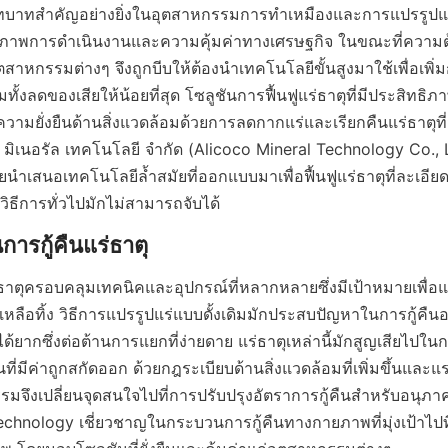
ีบทบาทสำคัญอย่างยิ่งในอุตสาหกรรมการทำเหมืองและการแปรรูปแร่ธ
ิภาพการดำเนินงานและความคุ้มค่าทางเศรษฐกิจ ในขณะที่ความต้
 อุตสาหกรรมต่างๆ จึงถูกบีบให้ต้องนำเทคโนโลยีขั้นสูงมาใช้เพื่อเพ
มทั้งลดของเสียให้น้อยที่สุด โซลูชันการฟื้นฟูแร่ธาตุที่มีประสิทธิภา
มความยั่งยืนด้านสิ่งแวดล้อมด้วยการลดกากแร่และเรียกคืนแร่ธาตุ
ค มิเนอรัล เทคโนโลยี จำกัด (Alicoco Mineral Technology Co., L
ยนำเสนอเทคโนโลยีล้ำสมัยที่ออกแบบมาเพื่อฟื้นฟูแร่ธาตุที่ละเอีย
วิธีการทั่วไปมักไม่สามารถจับได้
่ธาตุครอบคลุมเทคนิคและอุปกรณ์ที่หลากหลายซึ่งมีเป้าหมายเพื่อแยก
หลือทิ้ง วิธีการแปรรูปแร่แบบดั้งเดิมมักประสบปัญหาในการกู้คืนอ
้ยากซึ่งต่อต้านการแยกที่ง่ายดาย แร่ธาตุเหล่านี้มักสูญเสียไปในกากแ
นที่มีค่าถูกสกัดออก ด้วยกฎระเบียบด้านสิ่งแวดล้อมที่เพิ่มขึ้นแล
มจึงเปลี่ยนจุดสนใจไปที่การปรับปรุงอัตราการกู้คืนสำหรับอนุภาคล
chnology เชี่ยวชาญในกระบวนการกู้คืนทางกายภาพที่มุ่งเป้าไปที่ว