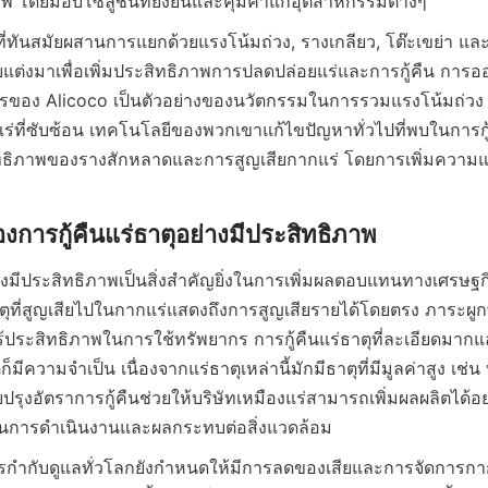
ภาพ โดยมอบโซลูชันที่ยั่งยืนและคุ้มค่าแก่อุตสาหกรรมต่างๆ
ร่ที่ทันสมัยผสานการแยกด้วยแรงโน้มถ่วง, รางเกลียว, โต๊ะเขย่า
ับแต่งมาเพื่อเพิ่มประสิทธิภาพการปลดปล่อยแร่และการกู้คืน การอ
ัตรของ Alicoco เป็นตัวอย่างของนวัตกรรมในการรวมแรงโน้มถ่วง ซ
ร่ที่ซับซ้อน เทคโนโลยีของพวกเขาแก้ไขปัญหาทั่วไปที่พบในการกู
ิทธิภาพของรางสักหลาดและการสูญเสียกากแร่ โดยการเพิ่มควา
ย่างมีประสิทธิภาพเป็นสิ่งสำคัญยิ่งในการเพิ่มผลตอบแทนทางเศรษ
ตุที่สูญเสียไปในกากแร่แสดงถึงการสูญเสียรายได้โดยตรง ภาระผูกพั
ร้ประสิทธิภาพในการใช้ทรัพยากร การกู้คืนแร่ธาตุที่ละเอียดมากแล
็มีความจำเป็น เนื่องจากแร่ธาตุเหล่านี้มักมีธาตุที่มีมูลค่าสูง เช่
รุงอัตราการกู้คืนช่วยให้บริษัทเหมืองแร่สามารถเพิ่มผลผลิตได้อ
นทุนการดำเนินงานและผลกระทบต่อสิ่งแวดล้อม
กำกับดูแลทั่วโลกยังกำหนดให้มีการลดของเสียและการจัดการกากแร