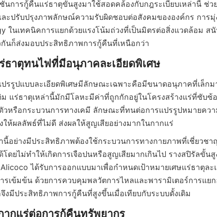
ันการกู้คืนแร่ธาตุขั้นสูงมาใช้สอดคล้องกับกฎระเบียบเหล่านี้ ช่วย
และปรับปรุงภาพลักษณ์ความรับผิดชอบต่อสังคมขององค์กร การมุ่ง
y ในเทคนิคการแยกด้วยแรงโน้มถ่วงที่เป็นมิตรต่อสิ่งแวดล้อม สน
รแปรรูปแบบละเอียดพิเศษมีลักษณะเฉพาะคือมีขนาดอนุภาคที่เล็ก
ม แร่ธาตุเหล่านี้มักมีโลหะมีค่าที่ถูกกักอยู่ในโครงสร้างแร่ที่ซับ
ตัวหรือกระบวนการทางเคมี ลักษณะที่ทนต่อการแปรรูปหมายความว
ล่านี้อย่างมีประสิทธิภาพต้องใช้กระบวนการทางกายภาพที่เชี่ยวช
้โดยไม่ทำให้เกิดการเจือปนหรือสูญเสียมากเกินไป รางสปิรัลขั้นสูง
 Alicoco ได้รับการออกแบบมาเพื่อกำหนดเป้าหมายเศษแร่ธาตุละเอ
รเข้มข้น ด้วยการควบคุมพลวัตการไหลและพารามิเตอร์การแยกอ