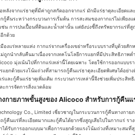
ลือหลังจากแร่ธาตุที่มีค่าถูกสกัดออกจากแร่ มักมีแร่ธาตุละเอียดแล
ูกกู้คืนระหว่างกระบวนการเริ่มต้น การสะสมของกากแร่ไม่เพียงแต
 เช่น การปนเปื้อนที่ดินและน้ำเท่านั้น แต่ยังบ่งชี้ถึงทรัพยากรแร่ที่
องแร่หลายแห่ง กากแร่จากเครื่องเขย่าหรือระบบรางที่บุด้วยสักหล
ไม่ถูกนำกลับคืนมาเนื่องจากเทคโนโลยีการแยกที่มีประสิทธิภาพต่ำ
oco มุ่งเน้นไปที่กากแร่เหล่านี้โดยเฉพาะ โดยใช้การออกแบบราง
แยกด้วยแรงโน้มถ่วงที่สามารถกู้คืนแร่ธาตุละเอียดพิเศษได้อย่าง
ละกู้คืนแร่ธาตุเพิ่มเติม กระบวนการเหล่านี้จึงช่วยเพิ่มประสิท
ะการจัดการสิ่งแวดล้อม
echnology Co., Limited เชี่ยวชาญในกระบวนการกู้คืนทางกายภาพข
้คืนแร่ที่ละเอียดมากและกู้คืนได้ยากซึ่งสูญเสียไปในกากแร่ รางเ
าได้รับการออกแบบมาเพื่อการแยกด้วยแรงโน้มถ่วงที่เหมาะสมที่สุ