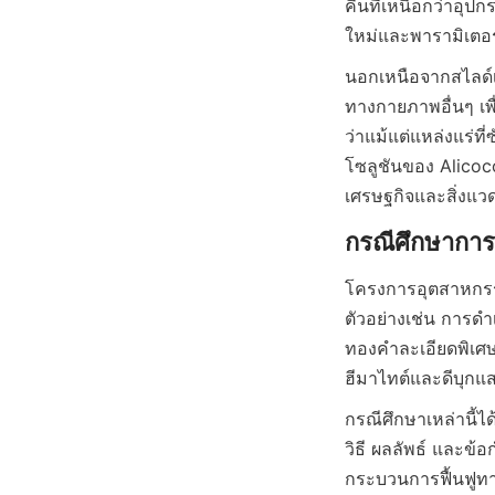
คืนที่เหนือกว่าอุป
นอกเหนือจากสไลด์เ
ทางกายภาพอื่นๆ เพื
ว่าแม้แต่แหล่งแร่ท
โซลูชันของ Alico
โครงการอุตสาหกรร
ตัวอย่างเช่น การด
ทองคำละเอียดพิเศษท
กรณีศึกษาเหล่านี้ได
วิธี ผลลัพธ์ และข้