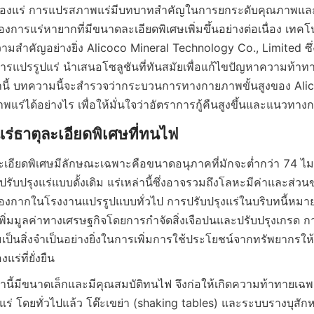
องแร่ การแปรสภาพแร่มีบทบาทสำคัญในการยกระดับคุณภาพและมู
การแร่หายากที่มีขนาดละเอียดพิเศษเพิ่มขึ้นอย่างต่อเนื่อง เทคโนโ
มสำคัญอย่างยิ่ง Alicoco Mineral Technology Co., Limited ซึ่งเป็
แปรรูปแร่ นำเสนอโซลูชันที่ทันสมัยเพื่อแก้ไขปัญหาความท้าทายท
หล่านี้ บทความนี้จะสำรวจว่ากระบวนการทางกายภาพขั้นสูงของ Ali
แร่ได้อย่างไร เพื่อให้มั่นใจว่าอัตราการกู้คืนสูงขึ้นและแนวทางกา
ะเอียดพิเศษมีลักษณะเฉพาะคือขนาดอนุภาคที่มักจะต่ำกว่า 74 ไ
รปรับปรุงแร่แบบดั้งเดิม แร่เหล่านี้ซึ่งอาจรวมถึงโลหะมีค่าและส่ว
ของกากในโรงงานแปรรูปแบบทั่วไป การปรับปรุงแร่ในบริบทนี้หม
่อเพิ่มมูลค่าทางเศรษฐกิจโดยการกำจัดสิ่งเจือปนและปรับปรุงเกรด กา
ป็นสิ่งจำเป็นอย่างยิ่งในการเพิ่มการใช้ประโยชน์จากทรัพยากรให
ร่ที่ยั่งยืน
ล่านี้มีขนาดเล็กและมีคุณสมบัติทนไฟ จึงก่อให้เกิดความท้าทายเฉ
แร่ โดยทั่วไปแล้ว โต๊ะเขย่า (shaking tables) และระบบรางบุสักห