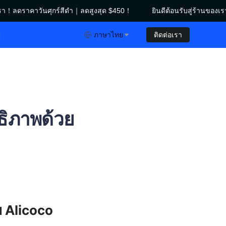
รา！ลดราคาวันศุกร์สีดำ｜ลดสูงสุด $450！
ยินดีต้อนรับสู่ร้านของเ
าคาวันศุกร์สีดำ｜ลดสูงสุด $450！
ย
ภาษาไทย
ติดต่อเรา
ทธิภาพด้วย