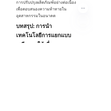
การปรับปรุงผลิตภัณฑ์อย่างต่อเนื่อง
เพื่อตอบสนองความท้าทายใน
อุตสาหกรรมในอนาคต
บทสรุป: การนำ
TH
เทคโนโลยีการแยกแบบ
เกลียวมาใช้เพื่อการ
พัฒนาที่ยั่งยืน
เครื่องแยกแบบเกลียวเป็น
เทคโนโลยีที่สำคัญในการ
พัฒนาการแปรรูปแร่ โดยนำเสนอ
วิธีการที่มีประสิทธิภาพ คุ้มค่า และ
เป็นมิตรกับสิ่งแวดล้อม ความมุ่งมั่น
ของบริษัท กวางโจว หยินโอว 
เทคโนโลยีการเลือกแร่ จำกัด ใน
ด้านนวัตกรรมและคุณภาพทำให้