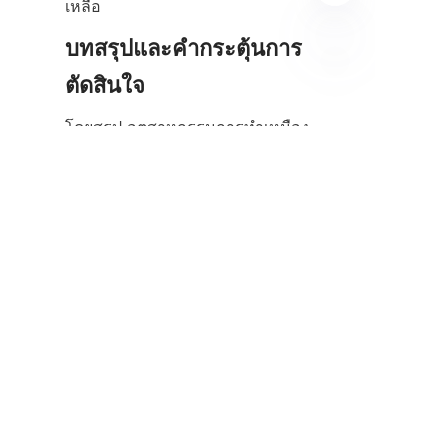
บทสรุปและคำกระตุ้นการ
TH
โดยสรุป อุตสาหกรรมการทำเหมือง
ในแอฟริกาใต้ได้รับประโยชน์อย่าง
มากจากเทคโนโลยีการทำเหมือง
ขั้นสูงที่นำเสนอโดย 广州市银鸥选
矿科技有限公司 เครื่องแยกแร่แบบ
เกลียวที่เป็นนวัตกรรมใหม่และ
โซลูชันการแปรรูปแร่ของพวกเขา
ช่วยเพิ่มการกู้คืนแร่ธาตุ ปรับปรุง
ประสิทธิภาพการดำเนินงาน และ
สนับสนุนแนวทางการทำเหมืองที่
ยั่งยืน ไม่ว่าคุณจะเกี่ยวข้องกับการ
ทำเหมืองทองคำ การทำเหมือง