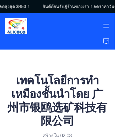
ดสูงสุด $450！
ยินดีต้อนรับสู่ร้านของเรา！ลดราคาวันศุกร์สีดำ｜ลด
ยินดีต้อนรับสู่ร้านของ
เรา！ลดราคาวันศุกร์สี
ดำ｜ลดสูงสุด $450！
หน้าแรก
สินค้า
โซลูชัน
เทคโนโลยีการทำ
กรณีศึกษา
เหมืองชั้นนำโดย 广
เกี่ยวกับเรา
州市银鸥选矿科技有
คำถามที่พบบ่อย
限公司
สร้างใน 02.03