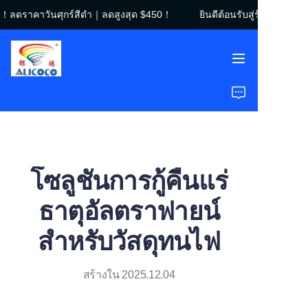
รา！ลดราคาวันศุกร์สีดำ｜ลดสูงสุด $450！
ยินดีต้อนรับสู่ร้านของเร
ยินดีต้อนรับสู่ร้านของ
เรา！ลดราคาวันศุกร์สี
ดำ｜ลดสูงสุด $450！
หน้าแรก
สินค้า
โซลูชัน
โซลูชันการกู้คืนแร่
กรณีศึกษา
ธาตุอัลตราฟายน์
เกี่ยวกับเรา
สำหรับวัสดุทนไฟ
คำถามที่พบบ่อย
สร้างใน 2025.12.04